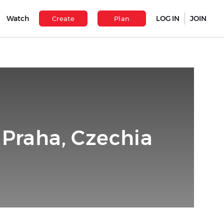
Watch
LOG IN
JOIN
Create
Plan
 Praha, Czechia